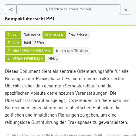
×
Problem / Hinweis melden
Kompaktübersicht PP1
Dokument
Praxisphase
TYP
PHASEN
Schritt 1: Informatik dual
infdl - SPO21
SPO
bjoern.baer@h-da.de
ANSPRECHPARTNER*IN
INFDL
VERANTWORTLICH
Schritt 2: Verfeinere die Suche
Dieses Dokument dient als zentrale Orientierungshilfe für alle
Beteiligten der Praxisphase 1. Es bietet einen strukturierten
SPO
Typ
Überblick über den gesamten Semesterablauf und die
spezifischen Abläufe der einzelnen Veranstaltungen. Die
Übersicht ist darauf ausgelegt, Dozierenden, Studierenden und
Freitextsuche
Betreuenden einen klaren und einheitlichen Einblick in die
zeitlichen und inhaltlichen Planungen zu geben, um eine
reibungslose Durchführung der Praxisphase zu gewährleisten.
https://managi.infdl.fbi.h-da.de/static/documents/infdl_uebersicht_pp1.pdf