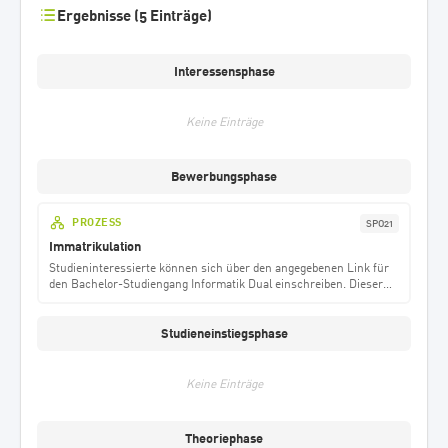
Ergebnisse (5 Einträge)
Interessensphase
Keine Einträge
Bewerbungsphase
PROZESS
SPO21
Immatrikulation
Studieninteressierte können sich über den angegebenen Link für
den Bachelor-Studiengang Informatik Dual einschreiben. Dieser
Studiengang kann in zwei Varianten absolviert werden: KoSI
(Kooperativer Studiengang Informatik) und KITS (Kooperativer
Studiengang IT-Sicherheit). KoSI startet sowohl im Winter- als
Studieneinstiegsphase
auch im Sommersemester, während KITS immer zum
Wintersemester beginnt. Voraussetzung für die Immatrikulation ist
ein Studierendenvertrag mit einem Kooperationsunternehmen.
Keine Einträge
Theoriephase