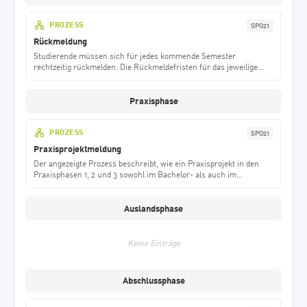
PROZESS
SPO21
Rückmeldung
Studierende müssen sich für jedes kommende Semester
rechtzeitig rückmelden. Die Rückmeldefristen für das jeweilige
Semester sind auf der Hochschulwebseite unter h-da.de/termine
zu finden. Der Semesterbeitrag, eine Pflichtabgabe für bestimmte
Leistungen, muss pünktlich zur Einschreibung und Rückmeldung
Praxisphase
auf dem Hochschulkonto eingehen. Die Überweisung des
Semesterbeitrags gilt gleichzeitig als Rückmeldeerklärung.
PROZESS
SPO21
Praxisprojektmeldung
Der angezeigte Prozess beschreibt, wie ein Praxisprojekt in den
Praxisphasen 1, 2 und 3 sowohl im Bachelor- als auch im
Masterstudium gemeldet und beantragt wird.
Auslandsphase
Keine Einträge
Abschlussphase