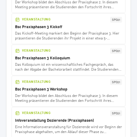
Der Workshop bildet den Abschluss der Praxisphase 2. In diesem
Meeting präsentieren die Studierenden den Fortschritt ihres
Praxisprojekts sowie die Lessons Learned aus dem Projekt.
VERANSTALTUNG
SPO21
Bsc Praxisphasen 3 Kickoff
Das Kickoff-Meeting markiert den Beginn der Praxisphase 3. Hier
präsentieren die Studierenden ihr Projekt in einer etwa 5-
minütigen Vorstellung.
VERANSTALTUNG
SPO21
Bsc Praxisphasen 3 Kolloquium
Das Kolloquium ist ein wissenschaftliches Fachgespräch, das
nach der Abgabe der Bachelorarbeit stattfindet. Die Studierenden
bereiten hierfür eine ausführliche Präsentation ihrer Arbeit vor
und stellen diese vor dem Dozenten, dem Korreferenten, dem
VERANSTALTUNG
SPO21
Betreuer aus dem Unternehmen sowie den Kommiliton*innen
ihrer Gruppe vor. Das Kolloquium ist öffentlich, sodass auch
Bsc Praxisphasen 3 Workshop
andere Interessierte an der Veranstaltung teilnehmen können.
Der Workshop bildet den Abschluss der Praxisphase 3. In diesem
Meeting präsentieren die Studierenden den Fortschritt ihres
Praxisprojekts sowie die Lessons Learned aus dem Projekt.
Gleichzeitig markiert der Workshop den Übergang zur
VERANSTALTUNG
SPO21
Abschlussarbeit.
Infoveranstaltung Dozierende (Praxisphasen)
Eine Informationsveranstaltung für Dozierende wird vor Beginn der
Praxisphase abgehalten, um den Ablauf dieser Phase zu
besprechen und offene Fragen zu klären.