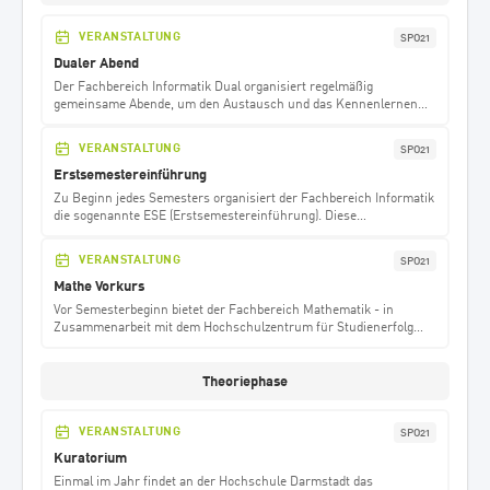
VERANSTALTUNG
SPO21
Dualer Abend
Der Fachbereich Informatik Dual organisiert regelmäßig
gemeinsame Abende, um den Austausch und das Kennenlernen
der Studierenden zu fördern. Diese Veranstaltungen werden vom
INFDL-Team und dem ExKoSI Verein organisiert, und alle dualen
VERANSTALTUNG
SPO21
Studierenden werden per E-Mail dazu eingeladen.
Erstsemestereinführung
Zu Beginn jedes Semesters organisiert der Fachbereich Informatik
die sogenannte ESE (Erstsemestereinführung). Diese
Veranstaltung wird gemeinsam von Studierenden und Dozenten
unseres Fachbereichs gestaltet. Für alle, die ihr Studium an der
VERANSTALTUNG
SPO21
h_da beginnen, ist es besonders wichtig, an den zentralen
Programmpunkten wie der Belegung, allgemeinen Informationen
Mathe Vorkurs
und der Einführung in die Studienordnung teilzunehmen. Es wird
Vor Semesterbeginn bietet der Fachbereich Mathematik - in
jedoch empfohlen, wenn möglich, an der gesamten ESE
Zusammenarbeit mit dem Hochschulzentrum für Studienerfolg
teilzunehmen, um den bestmöglichen Start ins Studium an
und Berufsstart - einen Vorkurs in Mathematik an. Dieser soll
unserem Fachbereich zu gewährleisten.
helfen, sich auf das Studium vorzubereiten und die
Mathematikkenntnisse der Mittelstufe aufzufrischen.
Theoriephase
VERANSTALTUNG
SPO21
Kuratorium
Einmal im Jahr findet an der Hochschule Darmstadt das