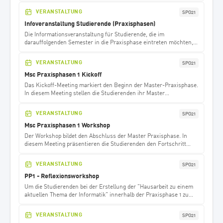
VERANSTALTUNG
SPO21
Infoveranstaltung Studierende (Praxisphasen)
Die Informationsveranstaltung für Studierende, die im
darauffolgenden Semester in die Praxisphase eintreten möchten,
bietet umfassende Informationen zur Anmeldung, dem Ablauf und
der Organisation der Praxisphase. Studierende haben die
VERANSTALTUNG
SPO21
Möglichkeit, Fragen zu stellen. Die Termine für diese Veranstaltung
werden auf der Website termine.infdl.de veröffentlicht.
Msc Praxisphasen 1 Kickoff
Das Kickoff-Meeting markiert den Beginn der Master-Praxisphase.
In diesem Meeting stellen die Studierenden ihr Master
Praxisprojekt in einer Präsentation vor.
VERANSTALTUNG
SPO21
Msc Praxisphasen 1 Workshop
Der Workshop bildet den Abschluss der Master Praxisphase. In
diesem Meeting präsentieren die Studierenden den Fortschritt
ihres Praxisprojekts sowie die Lessons Learned aus dem Projekt.
VERANSTALTUNG
SPO21
PP1 - Reflexionsworkshop
Um die Studierenden bei der Erstellung der "Hausarbeit zu einem
aktuellen Thema der Informatik" innerhalb der Praxisphase 1 zu
unterstützen, sieht das Modul als Prüfungsvorleistung (PVL) die
Erstellung eines wissenschaftlichen Exposés vor. Dieses Exposé
VERANSTALTUNG
SPO21
dient als Skizze der Arbeit und wird im Rahmen des