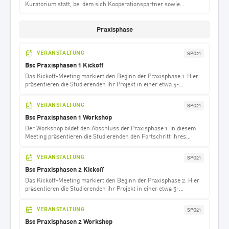
Kuratorium statt, bei dem sich Kooperationspartner sowie
Vertreterinnen und Vertreter des Fachbereichs Informatik treffen.
Das Kuratorium befasst sich mit zentralen Themen, die die
zukünftige Ausrichtung und die Inhalte des dualen
Praxisphase
Informatikstudiums maßgeblich beeinflussen. Zudem informiert es
die Mitglieder des Fachbereichs über aktuelle Entwicklungen im
Studium. Der Termin wird auf https://termine.infdl.de
VERANSTALTUNG
SPO21
veröffentlicht; die Teilnehmenden werden zusätzlich per E-Mail zu
Bsc Praxisphasen 1 Kickoff
dem Treffen eingeladen.
Das Kickoff-Meeting markiert den Beginn der Praxisphase 1. Hier
präsentieren die Studierenden ihr Projekt in einer etwa 5-
minütigen Vorstellung.
VERANSTALTUNG
SPO21
Bsc Praxisphasen 1 Workshop
Der Workshop bildet den Abschluss der Praxisphase 1. In diesem
Meeting präsentieren die Studierenden den Fortschritt ihres
Praxisprojekts sowie die Lessons Learned aus dem Projekt.
VERANSTALTUNG
SPO21
Bsc Praxisphasen 2 Kickoff
Das Kickoff-Meeting markiert den Beginn der Praxisphase 2. Hier
präsentieren die Studierenden ihr Projekt in einer etwa 5-
minütigen Vorstellung.
VERANSTALTUNG
SPO21
Bsc Praxisphasen 2 Workshop