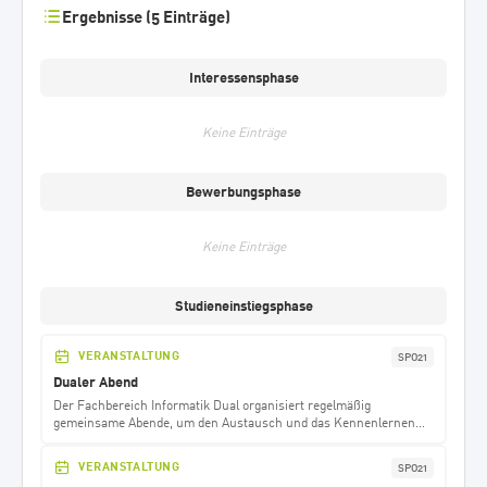
Ergebnisse (5 Einträge)
Interessensphase
Keine Einträge
Bewerbungsphase
Keine Einträge
Studieneinstiegsphase
VERANSTALTUNG
SPO21
Dualer Abend
Der Fachbereich Informatik Dual organisiert regelmäßig
gemeinsame Abende, um den Austausch und das Kennenlernen
der Studierenden zu fördern. Diese Veranstaltungen werden vom
INFDL-Team und dem ExKoSI Verein organisiert, und alle dualen
VERANSTALTUNG
SPO21
Studierenden werden per E-Mail dazu eingeladen.