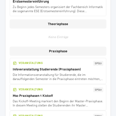
Erstsemestereinführung
Zu Beginn jedes Semesters organisiert der Fachbereich Informatik
die sogenannte ESE (Erstsemestereinführung). Diese
Veranstaltung wird gemeinsam von Studierenden und Dozenten
unseres Fachbereichs gestaltet. Für alle, die ihr Studium an der
h_da beginnen, ist es besonders wichtig, an den zentralen
Theoriephase
Programmpunkten wie der Belegung, allgemeinen Informationen
und der Einführung in die Studienordnung teilzunehmen. Es wird
jedoch empfohlen, wenn möglich, an der gesamten ESE
Keine Einträge
teilzunehmen, um den bestmöglichen Start ins Studium an
unserem Fachbereich zu gewährleisten.
Praxisphase
VERANSTALTUNG
SPO21
Infoveranstaltung Studierende (Praxisphasen)
Die Informationsveranstaltung für Studierende, die im
darauffolgenden Semester in die Praxisphase eintreten möchten,
bietet umfassende Informationen zur Anmeldung, dem Ablauf und
der Organisation der Praxisphase. Studierende haben die
VERANSTALTUNG
SPO21
Möglichkeit, Fragen zu stellen. Die Termine für diese Veranstaltung
werden auf der Website termine.infdl.de veröffentlicht.
Msc Praxisphasen 1 Kickoff
Das Kickoff-Meeting markiert den Beginn der Master-Praxisphase.
In diesem Meeting stellen die Studierenden ihr Master
Praxisprojekt in einer Präsentation vor.
VERANSTALTUNG