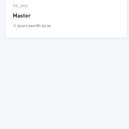
FBI_MSC
Master
bjoern.baer@h-da.de