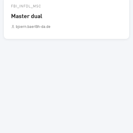
FBI_INFDL_MSC
Master dual
bjoern.baer@h-da.de