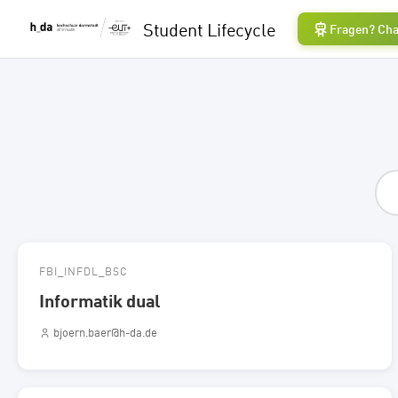
Student Lifecycle
Fragen? Cha
FBI_INFDL_BSC
Informatik dual
bjoern.baer@h-da.de