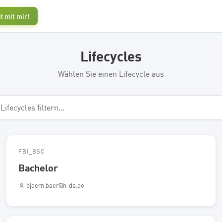
t mit mir!
Lifecycles
Wählen Sie einen Lifecycle aus
FBI_BSC
Bachelor
bjoern.baer@h-da.de