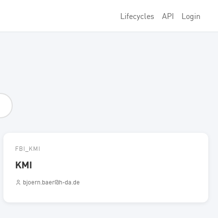
Lifecycles
API
Login
FBI_KMI
KMI
bjoern.baer@h-da.de